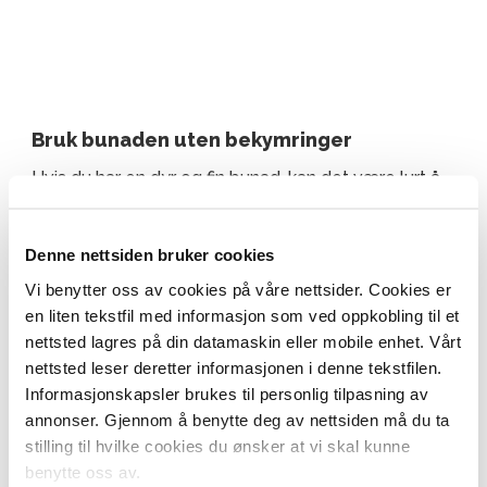
Bruk bunaden uten bekymringer
Hvis du har en dyr og fin bunad, kan det være lurt å
ha en egen forsikring på den. Med innbo- og
reiseforsikring er du kun delvis dekket.
Denne nettsiden bruker cookies
Vi benytter oss av cookies på våre nettsider. Cookies er
en liten tekstfil med informasjon som ved oppkobling til et
Reise
nettsted lagres på din datamaskin eller mobile enhet. Vårt
nettsted leser deretter informasjonen i denne tekstfilen.
Informasjonskapsler brukes til personlig tilpasning av
annonser. Gjennom å benytte deg av nettsiden må du ta
stilling til hvilke cookies du ønsker at vi skal kunne
benytte oss av.