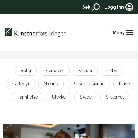
Søk
Logg inn
Meny
Hjem
Bolig
Eiendeler
Faktura
Innbo
Forsikringer
Kjæledyr
Næring
Personforsikring
Reise
Priser
Tannhelse
Ulykke
Skade
Sikkerhet
Aktuelt
Kontakt
Meld skade