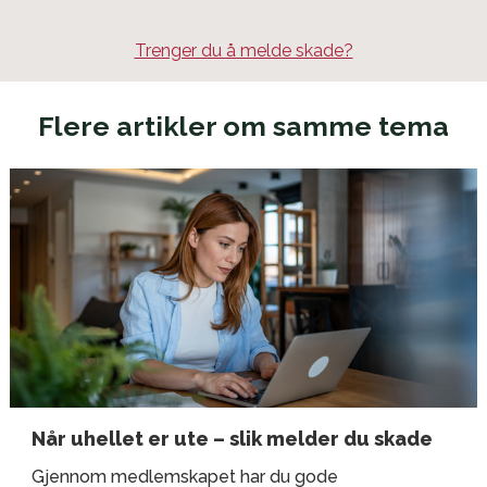
Stuntmann/person
r
e
Kr 150 000
s
Trenger du å melde skade?
p
ø
r
Flere artikler om samme tema
s
e
l
Når uhellet er ute – slik melder du skade
Gjennom medlemskapet har du gode