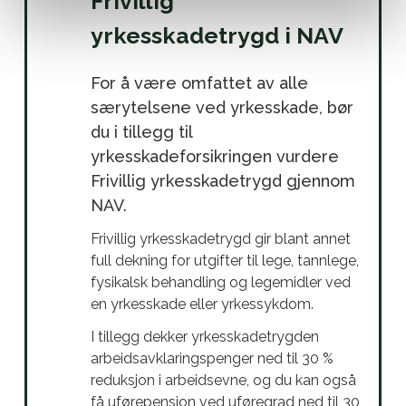
Frivillig
yrkesskadetrygd i NAV
For å være omfattet av alle
særytelsene ved yrkesskade, bør
du i tillegg til
yrkesskadeforsikringen vurdere
Frivillig yrkesskadetrygd gjennom
NAV.
Frivillig yrkesskadetrygd gir blant annet
full dekning for utgifter til lege, tannlege,
fysikalsk behandling og legemidler ved
en yrkesskade eller yrkessykdom.
I tillegg dekker yrkesskadetrygden
arbeidsavklaringspenger ned til 30 %
reduksjon i arbeidsevne, og du kan også
få uførepensjon ved uføregrad ned til 30