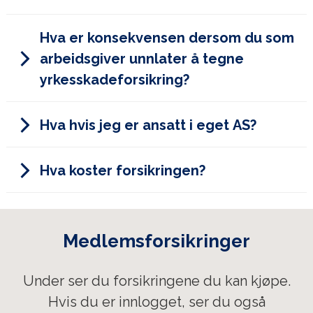
Dette begrenser likevel ikke etterlattes rett til
Annen skade og sykdom som skyldes
erstatning.
påvirkning fra skadelige stoffer eller
Hva er konsekvensen dersom du som
arbeidsprosesser
Ved foreldelse, dvs. 3 år etter at
arbeidsgiver unnlater å tegne
arbeidstakeren fikk eller burde skaffet seg
yrkesskadeforsikring?
Følgende ytelser er omfattet:
nødvendig kunnskap om forhold som
begrunner krav om erstatning.
Påførte utgifter fram til oppgjørstidspunktet
Hva hvis jeg er ansatt i eget AS?
Framtidige utgifter
Tapt inntekt fram til oppgjørstidspunktet
Hva koster forsikringen?
Tap av framtidig inntekt
Menerstatning (fra og med 15 %)
Erstatning til etterlatte ved dødsfall
Medlemsforsikringer
k
r
Tekstforfatter, komponist,
1
Under ser du forsikringene du kan kjøpe.
grafisk designer, andre
0
kontoryrker
Hvis du er innlogget, ser du også
0