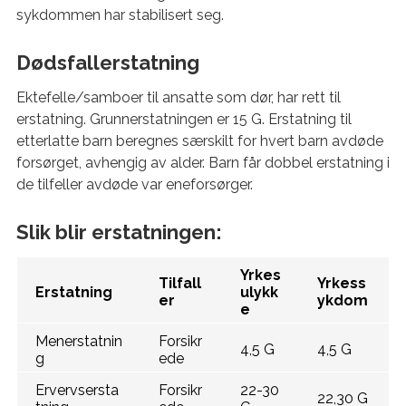
sykdommen har stabilisert seg.
Dødsfallerstatning
Ektefelle/samboer til ansatte som dør, har rett til
erstatning. Grunnerstatningen er 15 G. Erstatning til
etterlatte barn beregnes særskilt for hvert barn avdøde
forsørget, avhengig av alder. Barn får dobbel erstatning i
de tilfeller avdøde var eneforsørger.
Slik blir erstatningen:
Yrkes
Tilfall
Yrkess
Erstatning
ulykk
er
ykdom
e
Menerstatnin
Forsikr
4,5 G
4,5 G
g
ede
Ervervsersta
Forsikr
22-30
22,30 G