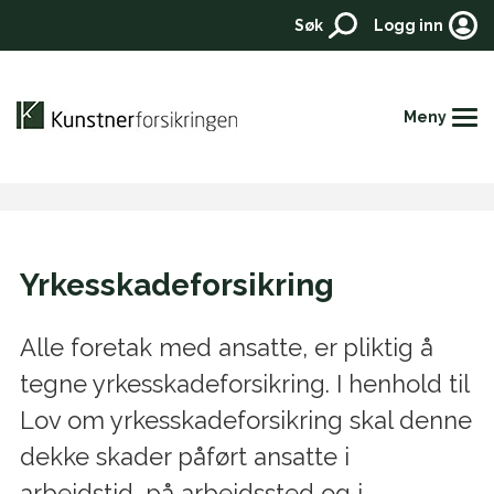
Søk
Logg inn
Meny
Hjem
Yrkesskadeforsikring
Forsikringer
Priser
Alle foretak med ansatte, er pliktig å
tegne yrkesskadeforsikring. I henhold til
Aktuelt
Lov om yrkesskadeforsikring skal denne
Kontakt
dekke skader påført ansatte i
Meld skade
arbeidstid, på arbeidssted og i