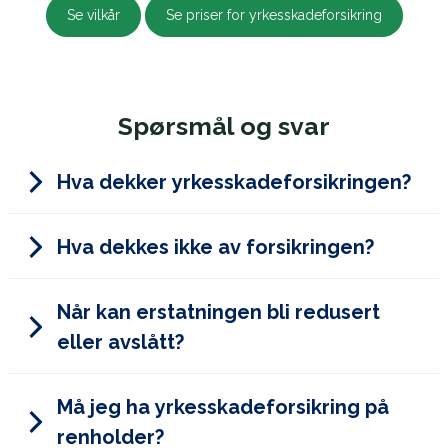
Se vilkår
Se priser for yrkesskadeforsikring
Spørsmål og svar
Hva dekker yrkesskadeforsikringen?
Hva dekkes ikke av forsikringen?
Når kan erstatningen bli redusert
Belastningslidelser/slitasje
eller avslått?
Invaliditetsgrader under 15 %
Skade og sykdom forårsaket av
arbeidsulykke
Må jeg ha yrkesskadeforsikring på
Skade og sykdom som i medhold av
Dersom arbeidstakeren med forsett eller
renholder?
folketrygdloven er likestilt med yrkesskade
grov uaktsomhet har medvirket til skaden.