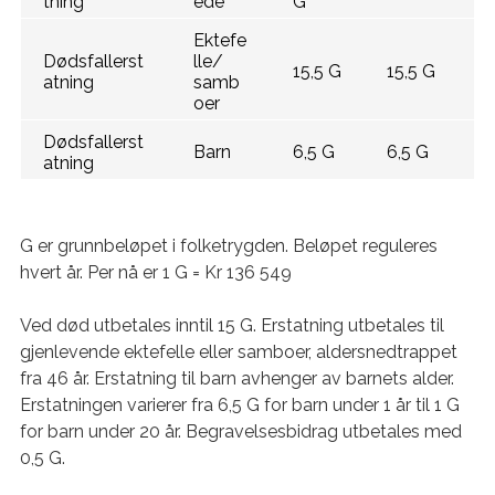
tning
ede
G
Ektefe
Dødsfallerst
lle/
15,5 G
15,5 G
atning
samb
oer
Dødsfallerst
Barn
6,5 G
6,5 G
atning
G er grunnbeløpet i folketrygden. Beløpet reguleres
hvert år. Per nå er 1 G = Kr 136 549
Ved død utbetales inntil 15 G. Erstatning utbetales til
gjenlevende ektefelle eller samboer, aldersnedtrappet
fra 46 år. Erstatning til barn avhenger av barnets alder.
Erstatningen varierer fra 6,5 G for barn under 1 år til 1 G
for barn under 20 år. Begravelsesbidrag utbetales med
0,5 G.