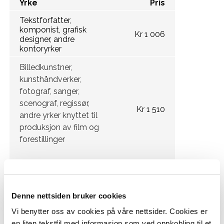
Yrke
Pris
Tekstforfatter,
komponist, grafisk
Kr 1 006
designer, andre
kontoryrker
Billedkunstner,
kunsthåndverker,
fotograf, sanger,
scenograf, regissør,
Kr 1 510
andre yrker knyttet til
produksjon av film og
forestillinger
Danser, skuespiller,
musiker og andre
Kr 2 515
yrker med fysisk
Denne nettsiden bruker cookies
utøvelse av kunst
Vi benytter oss av cookies på våre nettsider. Cookies er
Pris ved
Stuntmann/person
en liten tekstfil med informasjon som ved oppkobling til et